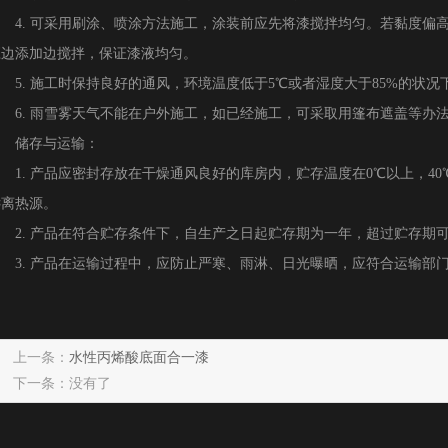
4. 可采用刷涂、喷涂方法施工，涂装前应先将漆搅拌均匀。若黏度偏
应边添加边搅拌，保证漆液均匀。
5. 施工时保持良好的通风，环境温度低于5℃或者湿度大于85%的状
6. 雨雪雾天气不能在户外施工，如已经施工，可采取用篷布遮盖等办
储存与运输：
1. 产品应密封存放在干燥通风良好的库房内，贮存温度在0℃以上，4
远离热源。
2. 产品在符合贮存条件下，自生产之日起贮存期为一年，超过贮存期
3. 产品在运输过程中，应防止严寒、雨淋、日光曝晒，应符合运输部
上一条：
水性丙烯酸底面合一漆
下一条：没有了