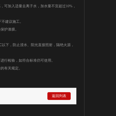
高，可加入适量去离子水，加水量不宜超过10%，
况下不建议施工。
法保护漆膜。
0℃以下，防止浸水、阳光直接照射，隔绝火源，
可进行检验，如符合标准仍可使用。
门的有关规定。
返回列表