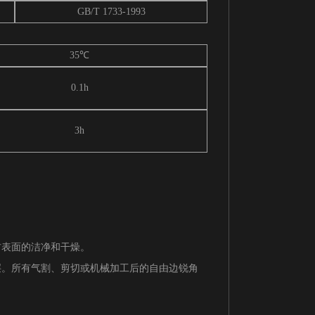
GB/T 1733-1993
35℃
0.1h
3h
材表面的洁净和干燥。
层。所有气割、剪切或机械加工后的自由边锐角
。