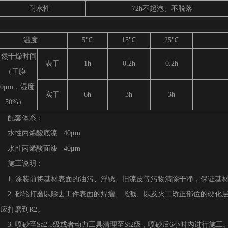
耐水性
72h不起泡、不脱落
温度
5℃
15℃
25℃
自然干燥时间
表干
1h
0.2h
0.2h
（干膜
30μm，湿度
实干
6h
3h
3h
50%）
配套体系：
水性丙烯酸底漆 40μm
水性丙烯酸面漆 40μm
施工说明：
1. 涂装前将基材表面的油污、浮锈、旧漆皮等污物清除干净，保证基
2. 砂轮打磨以除去工件表面的焊瘤、飞溅、以及火工矫正部位的硬化
应打磨到R2。
3. 喷砂至Sa2.5级或者动力工具清理至St2级，喷砂后6小时内进行施工