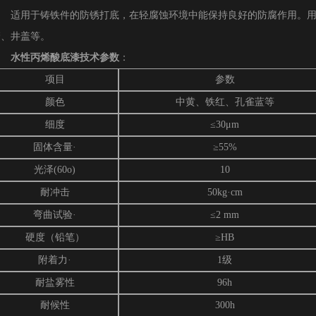
适用于铸铁件的防锈打底，在轻腐蚀环境中能保持良好的防腐作用。
管、井盖等。
水性丙烯酸底漆技术参数
：
项目
参数
颜色
中黄、铁红、孔雀蓝等
细度
≤30μm
固体含量·
≥55%
光泽(60o)
10
耐冲击
50kg·cm
弯曲试验·
≤2 mm
硬度（铅笔）
≥HB
附着力·
1级
耐盐雾性
96h
耐候性
300h