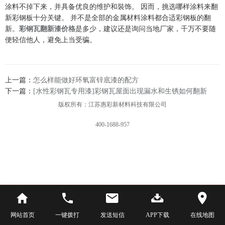
涂料不掉下来，并具备优良的维护和裝饰。 因而，挑选哪样涂料来翻
新彩钢板十分关键。 并不是全部的金属材料涂料都合适彩钢板的翻
新。
彩钢瓦翻新漆价格
是多少，建议还是询问当地厂家，千万不要随
便轻信他人，避免上当受骗。
上一篇：
怎么样能做好环氧富锌底漆的配方
下一篇：
[水性彩钢瓦专用漆]彩钢瓦屋面出现漏水和生锈如何翻新
版权所有：江苏惠彩新材料科技有限公司
400-1688-957
网站首页
一键拨打
发送短信
APP下载
在线地图