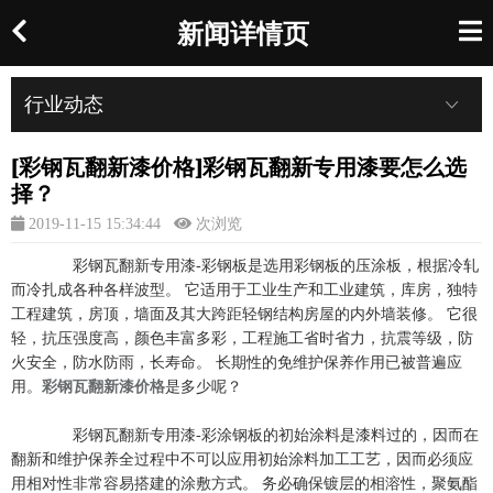
新闻详情页
行业动态
[彩钢瓦翻新漆价格]彩钢瓦翻新专用漆要怎么选
择？
2019-11-15 15:34:44
次浏览
彩钢瓦翻新专用漆-彩钢板是选用彩钢板的压涂板，根据冷轧
而冷扎成各种各样波型。 它适用于工业生产和工业建筑，库房，独特
工程建筑，房顶，墙面及其大跨距轻钢结构房屋的内外墙装修。 它很
轻，抗压强度高，颜色丰富多彩，工程施工省时省力，抗震等级，防
火安全，防水防雨，长寿命。 长期性的免维护保养作用已被普遍应
用。
彩钢瓦翻新漆价格
是多少呢？
彩钢瓦翻新专用漆-彩涂钢板的初始涂料是漆料过的，因而在
翻新和维护保养全过程中不可以应用初始涂料加工工艺，因而必须应
用相对性非常容易搭建的涂敷方式。 务必确保镀层的相溶性，聚氨酯