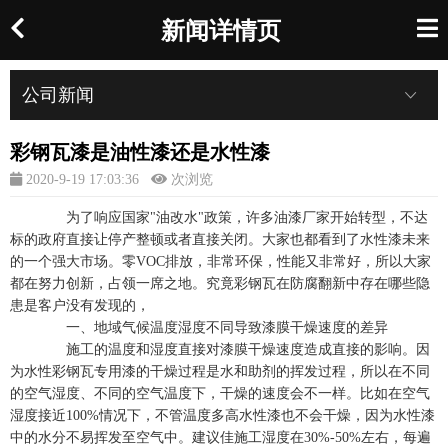
新闻详情页
公司新闻
彩钢瓦漆是油性漆还是水性漆
2020-9-19 17:03:36
次浏览
为了响应国家"油改水"政策，许多油漆厂家开始转型，不达
标的政府直接让停产整顿或者直接关闭。大家也都看到了水性漆未来
的一个强大市场。零VOC排放，非常环保，性能又非常好，所以大家
都在努力创新，占领一席之地。究竟彩钢瓦在防腐翻新中存在哪些隐
患是客户没有发现的，
一、地域气候温度湿度不同导致漆膜干燥速度的差异
施工的温度和湿度直接对漆膜干燥速度造成直接的影响。因
为水性彩钢瓦专用漆的干燥过程是水和助剂的挥发过程，所以在不同
的空气湿度、不同的空气温度下，干燥的速度会不一样。比如在空气
湿度接近100%情况下，不管温度多高水性漆也不会干燥，因为水性漆
中的水分不易挥发至空气中。建议佳施工湿度在30%-50%左右，每遍