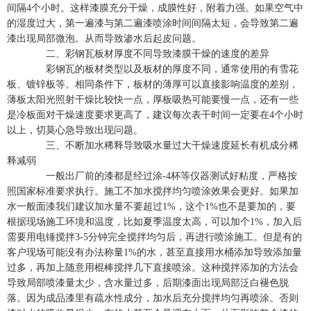
间隔4个小时。这样漆膜充分干燥，成膜性好，附着力强。如果空气中
的湿度过大，第一遍漆与第二遍漆喷涂时间间隔太短，会导致第二遍
漆出现局部微泡。从而导致渗水后起皮问题。
二、彩钢瓦板材厚度不同导致漆膜干燥的速度的差异
彩钢瓦的板材类型以及板材的厚度不同，通常使用的有雪花
板、镀锌板等。相同条件下，板材的薄厚可以直接影响温度的差别，
薄板太阳光照射干燥比较快一点，厚板吸热可能要慢一点，还有一些
是冷板面对干燥速度要求更高了，建议每次表干时间一定要在4个小时
以上，切莫心急导致出现问题。
三、不断加水稀释导致吸水量过大干燥速度延长有机成分稀
释减弱
一般出厂前的漆都是经过涂-4杯等仪器测试好粘度，严格按
照国家标准要求执行。施工不加水搅拌均匀喷涂效果会更好。如果加
水一般面漆我们建议加水量不要超过1%，这个1%也不是要加的，要
根据现场施工环境和温度，比如夏季温度太高，可以加个1%，加入后
需要用电锤搅拌3-5分钟完全搅拌均匀后，再进行喷涂施工。但是有的
客户现场可能没有办法称量1%的水，甚至直接用水桶添加导致添加量
过多，再加上随意用棍棒搅拌几下直接喷涂。这种搅拌添加的方法会
导致局部喷漆量太少，含水量过多，后期漆面出现局部泛白褪色脱
落。因为成品漆里有疏水性成分，加水后充分搅拌均匀再喷涂。否则