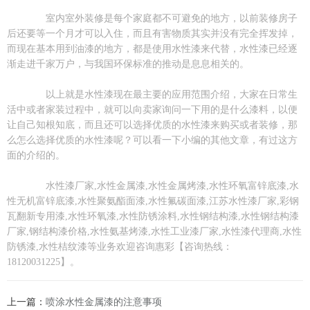
室内室外装修是每个家庭都不可避免的地方，以前装修房子
后还要等一个月才可以入住，而且有害物质其实并没有完全挥发掉，
而现在基本用到油漆的地方，都是使用水性漆来代替，水性漆已经逐
渐走进千家万户，与我国环保标准的推动是息息相关的。
以上就是水性漆现在最主要的应用范围介绍，大家在日常生
活中或者家装过程中，就可以向卖家询问一下用的是什么漆料，以便
让自己知根知底，而且还可以选择优质的水性漆来购买或者装修，那
么怎么选择优质的水性漆呢？可以看一下小编的其他文章，有过这方
面的介绍的。
水性漆厂家,水性金属漆,水性金属烤漆,水性环氧富锌底漆,水
性无机富锌底漆,水性聚氨酯面漆,水性氟碳面漆,江苏水性漆厂家,彩钢
瓦翻新专用漆,水性环氧漆,水性防锈涂料,水性钢结构漆,水性钢结构漆
厂家,钢结构漆价格,水性氨基烤漆,水性工业漆厂家,水性漆代理商,水性
防锈漆,水性桔纹漆等业务欢迎咨询惠彩【咨询热线：
18120031225】。
上一篇：
喷涂水性金属漆的注意事项