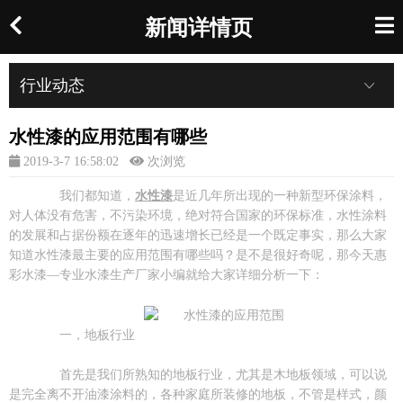
新闻详情页
行业动态
水性漆的应用范围有哪些
2019-3-7 16:58:02
次浏览
我们都知道，
水性漆
是近几年所出现的一种新型环保涂料，
对人体没有危害，不污染环境，绝对符合国家的环保标准，水性涂料
的发展和占据份额在逐年的迅速增长已经是一个既定事实，那么大家
知道水性漆最主要的应用范围有哪些吗？是不是很好奇呢，那今天惠
彩水漆—专业水漆生产厂家小编就给大家详细分析一下：
一，地板行业
首先是我们所熟知的地板行业，尤其是木地板领域，可以说
是完全离不开油漆涂料的，各种家庭所装修的地板，不管是样式，颜