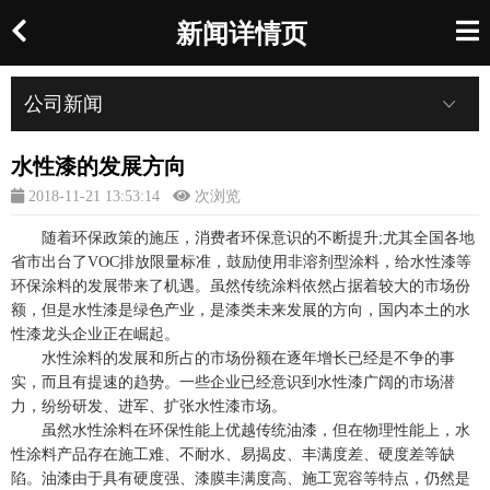
新闻详情页
公司新闻
水性漆的发展方向
2018-11-21 13:53:14
次浏览
随着环保政策的施压，消费者环保意识的不断提升;尤其全国各地
省市出台了VOC排放限量标准，鼓励使用非溶剂型涂料，给水性漆等
环保涂料的发展带来了机遇。虽然传统涂料依然占据着较大的市场份
额，但是水性漆是绿色产业，是漆类未来发展的方向，国内本土的水
性漆龙头企业正在崛起。
水性涂料的发展和所占的市场份额在逐年增长已经是不争的事
实，而且有提速的趋势。一些企业已经意识到水性漆广阔的市场潜
力，纷纷研发、进军、扩张水性漆市场。
虽然水性涂料在环保性能上优越传统油漆，但在物理性能上，水
性涂料产品存在施工难、不耐水、易揭皮、丰满度差、硬度差等缺
陷。油漆由于具有硬度强、漆膜丰满度高、施工宽容等特点，仍然是