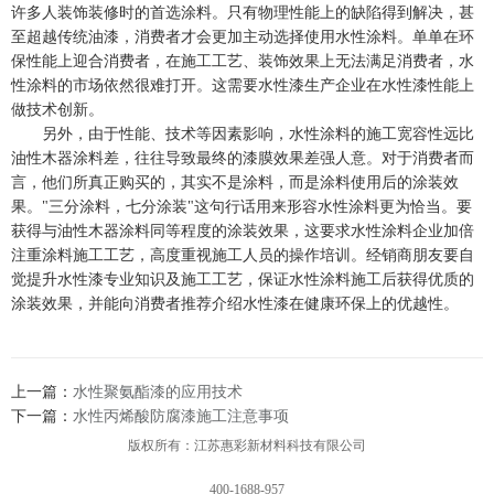
许多人装饰装修时的首选涂料。只有物理性能上的缺陷得到解决，甚
至超越传统油漆，消费者才会更加主动选择使用水性涂料。单单在环
保性能上迎合消费者，在施工工艺、装饰效果上无法满足消费者，水
性涂料的市场依然很难打开。这需要水性漆生产企业在水性漆性能上
做技术创新。
另外，由于性能、技术等因素影响，水性涂料的施工宽容性远比
油性木器涂料差，往往导致最终的漆膜效果差强人意。对于消费者而
言，他们所真正购买的，其实不是涂料，而是涂料使用后的涂装效
果。"三分涂料，七分涂装"这句行话用来形容水性涂料更为恰当。要
获得与油性木器涂料同等程度的涂装效果，这要求水性涂料企业加倍
注重涂料施工工艺，高度重视施工人员的操作培训。经销商朋友要自
觉提升水性漆专业知识及施工工艺，保证水性涂料施工后获得优质的
涂装效果，并能向消费者推荐介绍水性漆在健康环保上的优越性。
上一篇：
水性聚氨酯漆的应用技术
下一篇：
水性丙烯酸防腐漆施工注意事项
版权所有：江苏惠彩新材料科技有限公司
400-1688-957